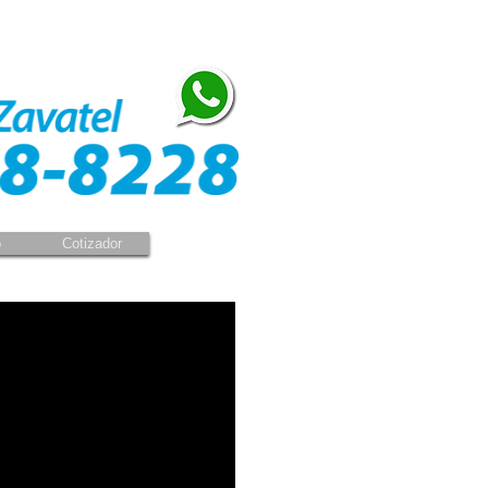
o
Cotizador